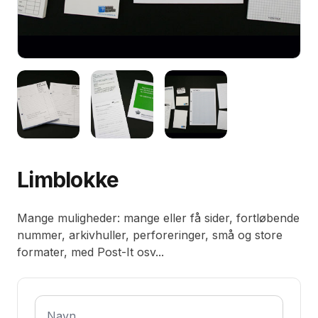
Limblokke
Pris
Produktbeskrivelse
Mange muligheder: mange eller få sider, fortløbende
nummer, arkivhuller, perforeringer, små og store
formater, med Post-It osv...
Bliv kontaktet